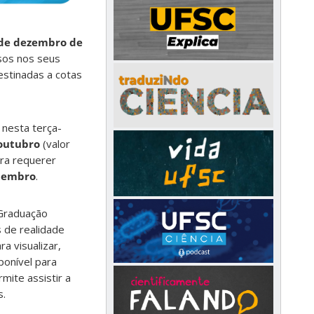
0 de dezembro de
sos nos seus
destinadas a cotas
 nesta terça-
outubro
(valor
ara requerer
etembro
.
 Graduação
 de realidade
a visualizar,
ponível para
mite assistir a
s.