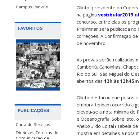
Campus Joinville
Olinto, presidente da Coper
na página
vestibular2019.uf
concurso, entre elas os prog
Preliminar será publicada no
FAVORITOS
correções. A Confirmação de I
de novembro.
As provas serão realizadas n
Camboriú, Canoinhas, Chapecó, 
Rio do Sul, São Miguel do O
abertos das
13h às 13h45m
Olinto destacou que pesos e
embora tenham ocorrido alg
PUBLICAÇÕES
elevou-se a nota mínima de 
e Oceanografia. Sobre isto, 
Carta de Serviços
Anexo 3 do Edital (Tabela d
Diretrizes Técnicas de
mostra em detalhes a nota mí
Comunicação da