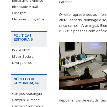
Jornalismo Científico
Catarina.
Identidade Visual
Clipagem
O reitor apresentou as infor
Memória Fotográfica
2018
(sábado, domingo e se
cinco campi – Araranguá, Blum
e 22% a pessoas com deficiê
POLÍTICAS
EDITORIAIS
Portal UFSC.br
Mídias Sociais
Divulga UFSC
NÚCLEOS DE
COMUNICAÇÃO
Campus Araranguá
depoimentos de estudantes da
Campus Blumenau
Campus Curitibanos