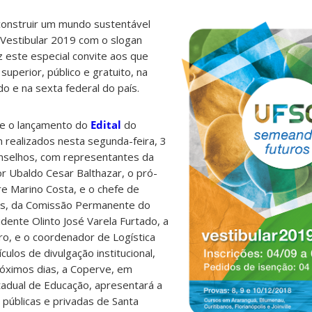
 construir um mundo sustentável
Vestibular 2019 com o slogan
 este especial convite aos que
uperior, público e gratuito, na
o e na sexta federal do país.
 e o lançamento do
Edital
do
 realizados nesta segunda-feira, 3
nselhos, com representantes da
or Ubaldo Cesar Balthazar, o pró-
e Marino Costa, e o chefe de
s, da Comissão Permanente do
sidente Olinto José Varela Furtado, a
ro, e o coordenador de Logística
ículos de divulgação institucional,
róximos dias, a Coperve, em
tadual de Educação, apresentará a
públicas e privadas de Santa