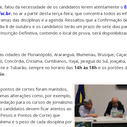
ve, falou da necessidade de os candidatos lerem atentamente o
E
sc.br
, no ar a partir desta terça-feira, que concentra todos as 
ramas das disciplinas e a agenda. Ressaltou que a Confirmação de
 dia 8 de outubro e os candidatos terão um prazo de sete dias pa
nscrição Definitiva, contendo o local de prova, será disponibiliza
as cidades de Florianópolis, Araranguá, Blumenau, Brusque, Caçad
Concórdia, Criciúma, Curitibanos, Itajaí, Jaraguá do Sul, Joaçaba, J
este e Tubarão, sempre no horário das
14h às 18h
e os portões d
in
.
 pontos de cortes foram mantidos,
umas alterações como, por exemplo,
Redação para os cursos de Jornalismo
os candidatos devem ficar atentos ao
e Pesos e Pontos de Corte) que
nima e o peso de cada disciplina por