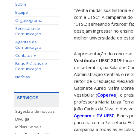
Sobre
“Venha mudar sua história e
Equipe
com a UFSC”. A campanha do 
Organograma
“UFSC: semeando futuros” faz
Secretaria de
desejam ingressar no ensino s
Comunicação
melhor universidade do estad
Agentes de
Comunicação
A apresentação do concurso
Contatos »
Vestibular UFSC 2019
foram
Boas Práticas de
de setembro, na Sala dos Co
Comunicação
Administração Central, o reit
Notícias
reitor de Graduação Alexandr
Gabinete Aureo Mafra Morae
Vestibular (
Coperve
), o pre
SERVIÇOS
professora Maria Luiza Ferra
João Carlos da Silva, e dos ve
Sugestão de notícias
Agecom
e
TV UFSC
. E nos p
Divulga
parceria com a Secretaria Es
Mídias Sociais
campanha a todas as escolas 