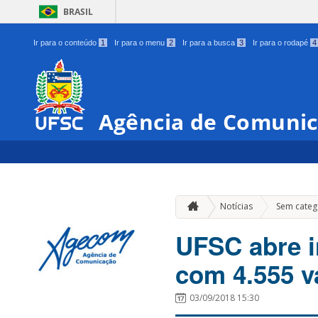
BRASIL
Ir para o conteúdo
1
Ir para o menu
2
Ir para a busca
3
Ir para o rodapé
4
Agência de Comunic
Notícias
Sem categ
UFSC abre i
com 4.555 v
03/09/2018 15:30