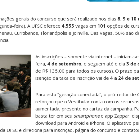
mações gerais do concurso que será realizado nos dias
8, 9 e 1
gunda-feira). A UFSC oferece
4.555
vagas em
101
opções de cur
enau, Curitibanos, Florianópolis e Joinville. Das vagas, 50% são 
ncia.
As inscrições – somente via internet – iniciam-se
feira,
4 de setembro
,
e seguem até o dia
3 de 
de R$ 135,00 para todos os cursos). O prazo p
isenção da taxa de inscrição vai de
4 a 24 de s
Para esta “geração conectada”, o pró-reitor de
reforçou que o Vestibular conta com os recursos
aumentada, presente no cartaz da campanha. Par
basta ter em seu
smartphone
o app Zappar, dis
download para Android e iPhone. O aplicativo per
 UFSC e direciona para inscrição, página do concurso e contato