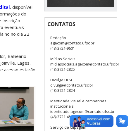
dital
, disponível
informações do
 Inscrição
CONTATOS
ra eventuais
da no no dia 22
Redação
agecom@contato.ufsc.br
(48) 3721-9601
or, Balneário
Mídias Sociais
oinville, Lages,
midiassociais.agecom@contato.ufsc.br
e acesso estarão
(48) 3721-2825
Divulga UFSC
divulga@contato.ufsc.br
(48) 3721-2824
Identidade Visual e campanhas
institucionais
identidade.agecom@contato.ufsc.br
(48) 3721-4558
Serviço de Clipagem