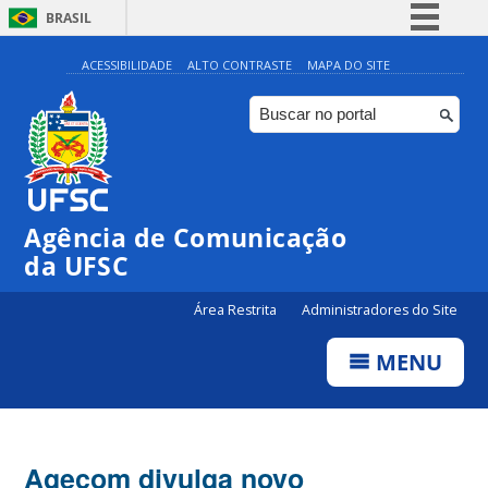
BRASIL
Simplifique!
ACESSIBILIDADE
ALTO CONTRASTE
MAPA DO SITE
Comunica BR
Participe
Acesso à informação
Legislação
Agência de Comunicação
Canais
da UFSC
Área Restrita
Administradores do Site
MENU
Agecom divulga novo