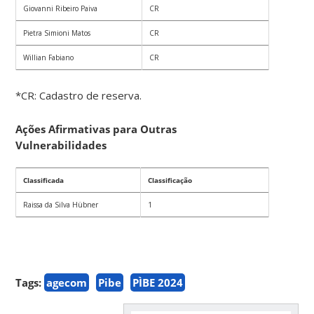
Giovanni Ribeiro Paiva
CR
Pietra Simioni Matos
CR
Willian Fabiano
CR
*CR: Cadastro de reserva.
Ações Afirmativas para Outras
Vulnerabilidades
Classificada
Classificação
Raissa da Silva Hübner
1
Tags:
agecom
Pibe
PÌBE 2024