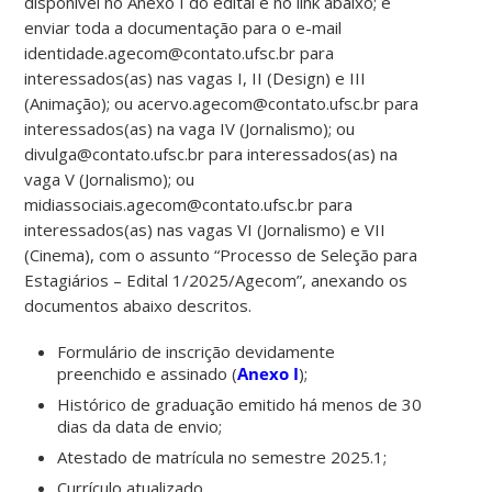
disponível no Anexo I do edital e no link abaixo; e
enviar toda a documentação para o e-mail
identidade.agecom@contato.ufsc.br para
interessados(as) nas vagas I, II (Design) e III
(Animação); ou acervo.agecom@contato.ufsc.br para
interessados(as) na vaga IV (Jornalismo); ou
divulga@contato.ufsc.br para interessados(as) na
vaga V (Jornalismo); ou
midiassociais.agecom@contato.ufsc.br para
interessados(as) nas vagas VI (Jornalismo) e VII
(Cinema), com o assunto “Processo de Seleção para
Estagiários – Edital 1/2025/Agecom”, anexando os
documentos abaixo descritos.
Formulário de inscrição devidamente
preenchido e assinado (
Anexo I
);
Histórico de graduação emitido há menos de 30
dias da data de envio;
Atestado de matrícula no semestre 2025.1;
Currículo atualizado.