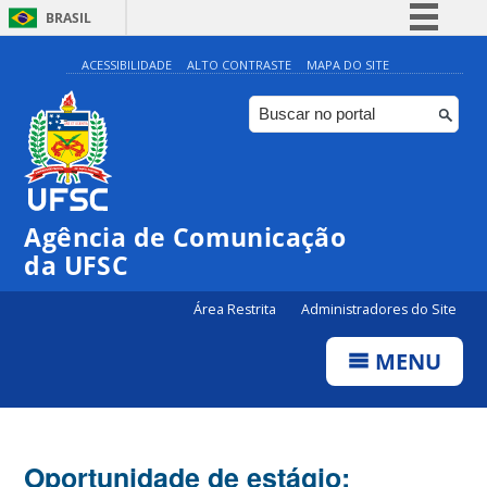
BRASIL
Simplifique!
ACESSIBILIDADE
ALTO CONTRASTE
MAPA DO SITE
Comunica BR
Participe
Acesso à informação
Legislação
Agência de Comunicação
Canais
da UFSC
Área Restrita
Administradores do Site
MENU
Oportunidade de estágio: