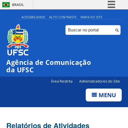
BRASIL
Simplifique!
ACESSIBILIDADE
ALTO CONTRASTE
MAPA DO SITE
Comunica BR
Participe
Acesso à informação
Legislação
Agência de Comunicação
Canais
da UFSC
Área Restrita
Administradores do Site
MENU
Relatórios de Atividades