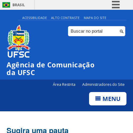
BRASIL
Simplifique!
ACESSIBILIDADE
ALTO CONTRASTE
MAPA DO SITE
Comunica BR
Participe
Acesso à informação
Legislação
Agência de Comunicação
Canais
da UFSC
Área Restrita
Administradores do Site
MENU
Sugira uma pauta