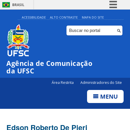
BRASIL
Simplifique!
ACESSIBILIDADE
ALTO CONTRASTE
MAPA DO SITE
Comunica BR
Participe
Acesso à informação
Legislação
Agência de Comunicação
Canais
da UFSC
Área Restrita
Administradores do Site
MENU
Edson Roberto De Pieri