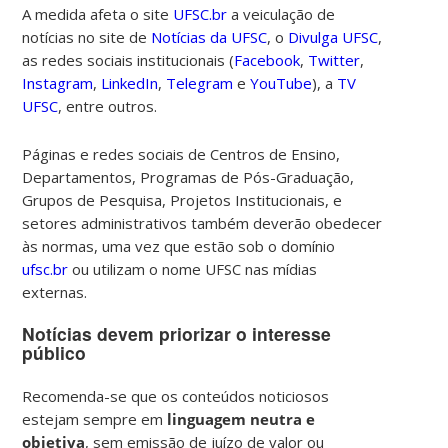
A medida afeta o site
UFSC.br
a veiculação de
notícias no site de
Notícias da UFSC
, o
Divulga UFSC
,
as redes sociais institucionais (
Facebook
,
Twitter
,
Instagram
,
LinkedIn
,
Telegram
e
YouTube
), a
TV
UFSC
, entre outros.
Páginas e redes sociais de Centros de Ensino,
Departamentos, Programas de Pós-Graduação,
Grupos de Pesquisa, Projetos Institucionais, e
setores administrativos também deverão obedecer
às normas, uma vez que estão sob o domínio
ufsc.br
ou utilizam o nome UFSC nas mídias
externas.
Notícias devem priorizar o interesse
público
Recomenda-se que os conteúdos noticiosos
estejam sempre em
linguagem neutra e
objetiva
, sem emissão de juízo de valor ou