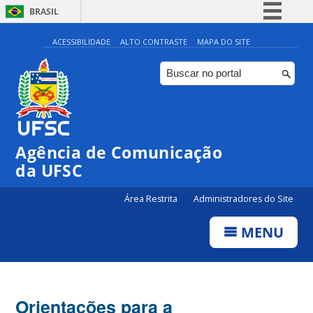
BRASIL
Simplifique!
ACESSIBILIDADE
ALTO CONTRASTE
MAPA DO SITE
Comunica BR
Participe
Acesso à informação
Legislação
Agência de Comunicação
Canais
da UFSC
Área Restrita
Administradores do Site
MENU
Orientações para a