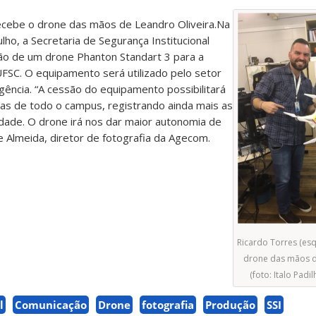
ecebe o drone das mãos de Leandro Oliveira.
Na
ulho, a Secretaria de Segurança Institucional
são de um drone Phanton Standart 3 para a
FSC. O equipamento será utilizado pelo setor
gência. “A cessão do equipamento possibilitará
as de todo o campus, registrando ainda mais as
dade. O drone irá nos dar maior autonomia de
 Almeida, diretor de fotografia da Agecom.
Ricardo Torres (es
drone das mãos d
(foto: Italo Pad
l
Comunicação
Drone
fotografia
Produção
SSI