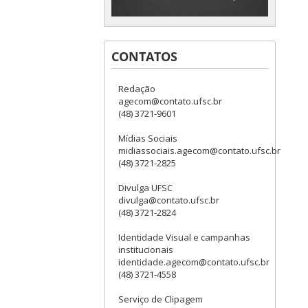
CONTATOS
Redação
agecom@contato.ufsc.br
(48) 3721-9601
Mídias Sociais
midiassociais.agecom@contato.ufsc.br
(48) 3721-2825
Divulga UFSC
divulga@contato.ufsc.br
(48) 3721-2824
Identidade Visual e campanhas
institucionais
identidade.agecom@contato.ufsc.br
(48) 3721-4558
Serviço de Clipagem