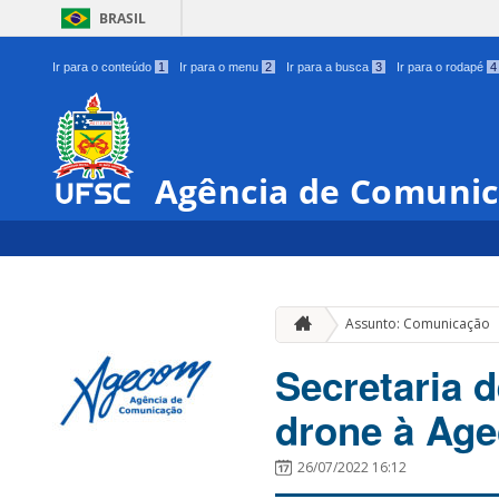
BRASIL
Ir para o conteúdo
1
Ir para o menu
2
Ir para a busca
3
Ir para o rodapé
4
Agência de Comunic
Assunto: Comunicação
Secretaria 
drone à Ag
26/07/2022 16:12