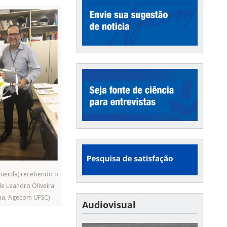
querda) recebendo o
e Leandro Oliveira
ilha, Agecom UFSC)
Audiovisual