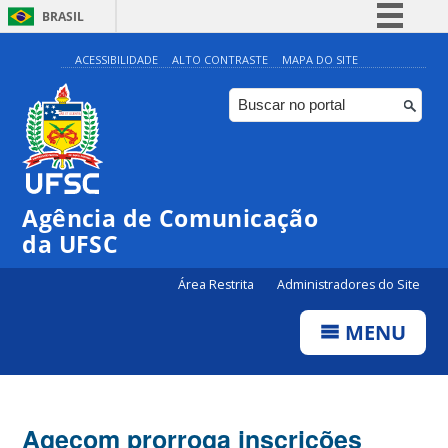
BRASIL
Simplifique!
ACESSIBILIDADE
ALTO CONTRASTE
MAPA DO SITE
Comunica BR
Participe
Acesso à informação
Legislação
Agência de Comunicação
Canais
da UFSC
Área Restrita
Administradores do Site
MENU
Agecom prorroga inscrições