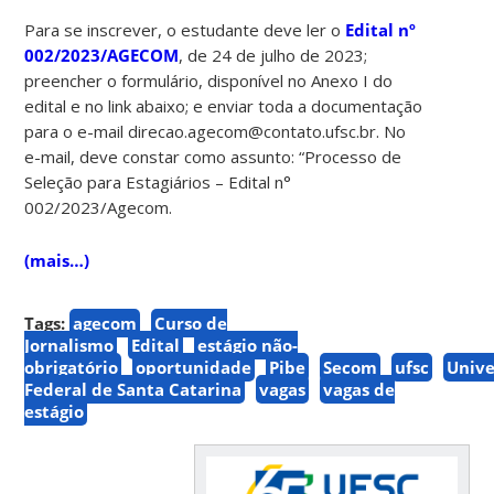
Para se inscrever, o estudante deve ler o
Edital nº
002/2023/AGECOM
, de 24 de julho de 2023;
preencher o formulário, disponível no Anexo I do
edital e no link abaixo; e enviar toda a documentação
para o e-mail direcao.agecom@contato.ufsc.br. No
e-mail, deve constar como assunto: “Processo de
Seleção para Estagiários – Edital n°
002/2023/Agecom.
(mais…)
Tags:
agecom
Curso de
Jornalismo
Edital
estágio não-
obrigatório
oportunidade
Pibe
Secom
ufsc
Unive
Federal de Santa Catarina
vagas
vagas de
estágio