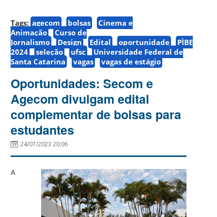
Tags:
agecom
bolsas
Cinema e
Animação
Curso de
Jornalismo
Design
Edital
oportunidade
PÌBE
2024
seleção
ufsc
Universidade Federal de
Santa Catarina
vagas
vagas de estágio
Oportunidades: Secom e
Agecom divulgam edital
complementar de bolsas para
estudantes
24/07/2023 20:06
A