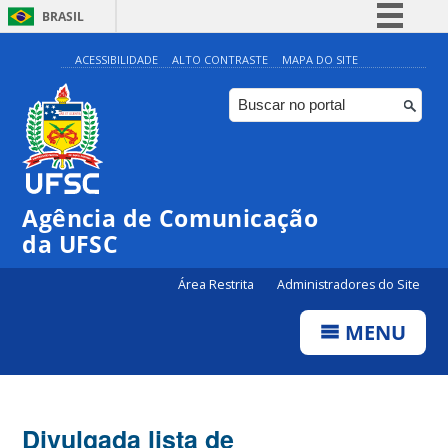
BRASIL
Simplifique!
ACESSIBILIDADE
ALTO CONTRASTE
MAPA DO SITE
Comunica BR
Participe
Acesso à informação
Legislação
Agência de Comunicação
Canais
da UFSC
Área Restrita
Administradores do Site
MENU
Divulgada lista de