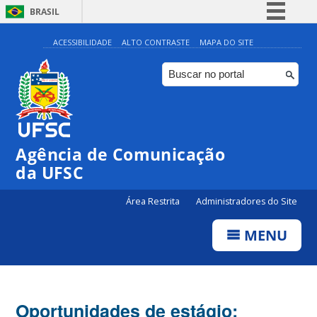
BRASIL
Simplifique!
ACESSIBILIDADE
ALTO CONTRASTE
MAPA DO SITE
Comunica BR
Participe
Acesso à informação
Legislação
Agência de Comunicação
Canais
da UFSC
Área Restrita
Administradores do Site
MENU
Oportunidades de estágio: