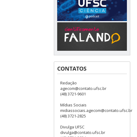
CONTATOS
Redação
agecom@contato.ufsc.br
(48) 3721-9601
Mídias Sociais
midiassociais.agecom@contato.ufsc.br
(48) 3721-2825
Divulga UFSC
divulga@contato.ufsc.br