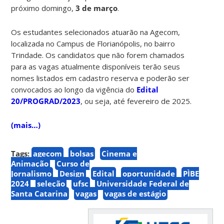
próximo domingo,
3 de março
.
Os estudantes selecionados atuarão na Agecom,
localizada no Campus de Florianópolis, no bairro
Trindade. Os candidatos que não forem chamados
para as vagas atualmente disponíveis terão seus
nomes listados em cadastro reserva e poderão ser
convocados ao longo da vigência do
Edital
20/PROGRAD/2023
, ou seja, até fevereiro de 2025.
(mais…)
Tags:
agecom
bolsas
Cinema e
Animação
Curso de
Jornalismo
Design
Edital
oportunidade
PÌBE
2024
seleção
ufsc
Universidade Federal de
Santa Catarina
vagas
vagas de estágio