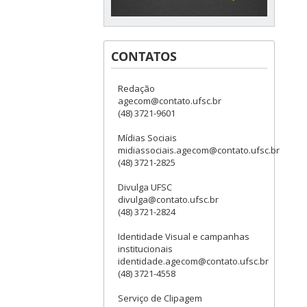
CONTATOS
Redação
agecom@contato.ufsc.br
(48) 3721-9601
Mídias Sociais
midiassociais.agecom@contato.ufsc.br
(48) 3721-2825
Divulga UFSC
divulga@contato.ufsc.br
(48) 3721-2824
Identidade Visual e campanhas
institucionais
identidade.agecom@contato.ufsc.br
(48) 3721-4558
Serviço de Clipagem