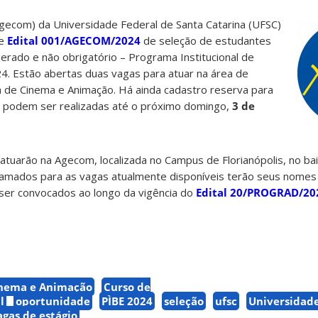
gecom) da Universidade Federal de Santa Catarina (UFSC)
de
Edital 001/AGECOM/2024
de seleção de estudantes
rado e não obrigatório – Programa Institucional de
4. Estão abertas duas vagas para atuar na área de
a de Cinema e Animação. Há ainda cadastro reserva para
es podem ser realizadas até o próximo domingo,
3 de
tuarão na Agecom, localizada no Campus de Florianópolis, no bai
amados para as vagas atualmente disponíveis terão seus nomes
ser convocados ao longo da vigência do
Edital 20/PROGRAD/20
nema e Animação
Curso de
l
oportunidade
PÌBE 2024
seleção
ufsc
Universidade
agas de estágio