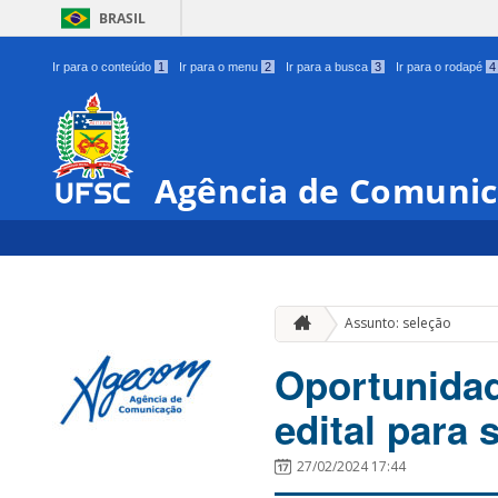
BRASIL
Ir para o conteúdo
1
Ir para o menu
2
Ir para a busca
3
Ir para o rodapé
4
Agência de Comunic
Assunto: seleção
Oportunidad
edital para 
27/02/2024 17:44