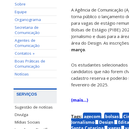
Sobre
A Agência de Comunicação (A
Equipe
torna público o lançamento 
Organograma
para vagas de estágio remune
Secretaria de
Bolsas de Estágio (PIBE) 202
Comunicação
Jornalismo e duas para a áre
Agentes de
área do Design. As inscriçõ
Comunicação
março
.
Contatos »
Boas Práticas de
Os estudantes selecionados a
Comunicação
candidatos que não forem ch
Notícias
cadastro reserva e poderão 
fevereiro de 2025.
SERVIÇOS
(mais…)
Sugestão de notícias
Divulga
Tags:
agecom
bolsas
Ci
Jornalismo
Design
Edita
Mídias Sociais
Santa Catarina
vagas
v