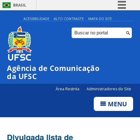
BRASIL
Simplifique!
ACESSIBILIDADE
ALTO CONTRASTE
MAPA DO SITE
Comunica BR
Participe
Acesso à informação
Legislação
Agência de Comunicação
Canais
da UFSC
Área Restrita
Administradores do Site
MENU
Divulgada lista de