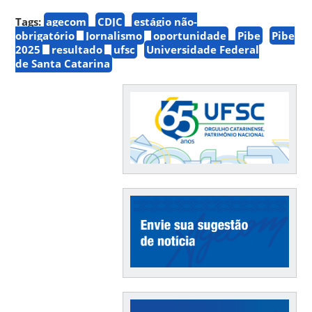
Tags:
agecom
CDJC
estágio não-
obrigatório
Jornalismo
oportunidade
Pibe
Pibe
2025
resultado
ufsc
Universidade Federal
de Santa Catarina