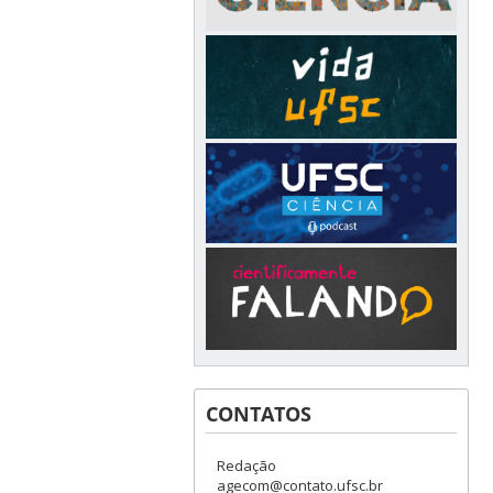
CONTATOS
Redação
agecom@contato.ufsc.br