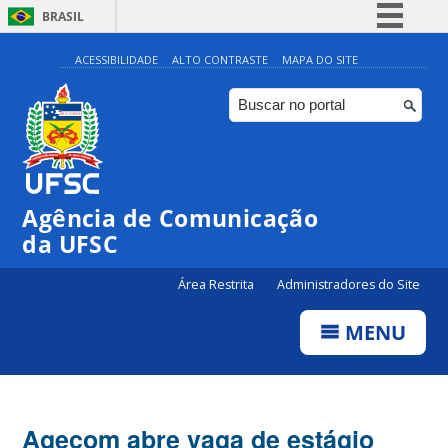
BRASIL
Simplifique!
ACESSIBILIDADE
ALTO CONTRASTE
MAPA DO SITE
Comunica BR
Participe
Acesso à informação
Legislação
Agência de Comunicação
Canais
da UFSC
Área Restrita
Administradores do Site
MENU
Agecom abre vaga de estágio