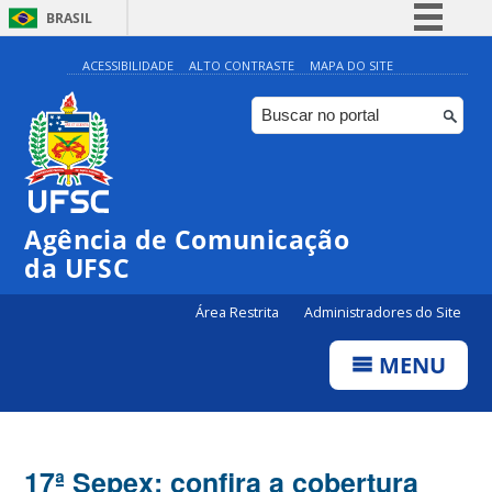
BRASIL
Simplifique!
ACESSIBILIDADE
ALTO CONTRASTE
MAPA DO SITE
Comunica BR
Participe
Acesso à informação
Legislação
Agência de Comunicação
Canais
da UFSC
Área Restrita
Administradores do Site
MENU
17ª Sepex: confira a cobertura