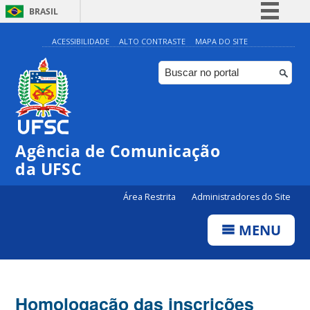
BRASIL
Simplifique!
ACESSIBILIDADE
ALTO CONTRASTE
MAPA DO SITE
Comunica BR
Participe
Acesso à informação
Legislação
Agência de Comunicação
Canais
da UFSC
Área Restrita
Administradores do Site
MENU
Homologação das inscrições