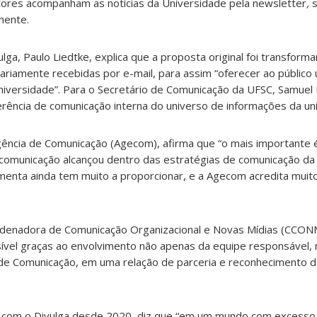
tores acompanham as notícias da Universidade pela
newsletter
,
mente.
ulga, Paulo Liedtke, explica que a proposta original foi transfor
riamente recebidas por e-mail, para assim “oferecer ao público
niversidade”.
Para o Secretário de Comunicação da UFSC, Samuel L
ferência de comunicação interna do universo de informações da un
gência de Comunicação (Agecom), afirma que “o mais importante é
 comunicação alcançou dentro das estratégias de comunicação da
enta ainda tem muito a proporcionar, e a Agecom acredita muit
rdenadora de Comunicação Organizacional e Novas Mídias (CCON
ível graças ao envolvimento não apenas da equipe responsável
a de Comunicação, em uma relação de parceria e reconhecimento d
ha com o Divulga desde 2020, diz que “em um mundo com excesso