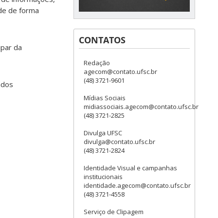
ade de forma
CONTATOS
ipar da
Redação
agecom@contato.ufsc.br
(48) 3721-9601
ados
Mídias Sociais
midiassociais.agecom@contato.ufsc.br
(48) 3721-2825
Divulga UFSC
divulga@contato.ufsc.br
(48) 3721-2824
Identidade Visual e campanhas
institucionais
identidade.agecom@contato.ufsc.br
(48) 3721-4558
Serviço de Clipagem