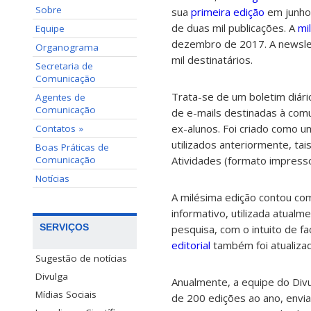
Sobre
sua
primeira edição
em junho
de duas mil publicações. A
mi
Equipe
dezembro de 2017. A newsle
Organograma
mil destinatários.
Secretaria de
Comunicação
Trata-se de um boletim diári
Agentes de
Comunicação
de e-mails destinadas à comu
ex-alunos. Foi criado como u
Contatos »
utilizados anteriormente, ta
Boas Práticas de
Comunicação
Atividades (formato impress
Notícias
A milésima edição contou com 
informativo, utilizada atualm
SERVIÇOS
pesquisa, com o intuito de fac
editorial
também foi atualiza
Sugestão de notícias
Divulga
Anualmente, a equipe do Div
Mídias Sociais
de 200 edições ao ano, envia