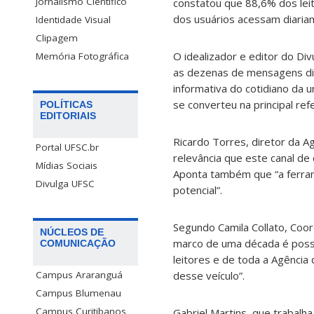
Jornalismo Científico
constatou que 88,6% dos lei
dos usuários acessam diaria
Identidade Visual
Clipagem
O idealizador e editor do Div
Memória Fotográfica
as dezenas de mensagens dia
informativa do cotidiano da u
se converteu na principal re
POLÍTICAS
EDITORIAIS
Ricardo Torres, diretor da A
Portal UFSC.br
relevância que este canal de
Mídias Sociais
Aponta também que “a ferram
Divulga UFSC
potencial”.
Segundo Camila Collato, Coo
NÚCLEOS DE
marco de uma década é poss
COMUNICAÇÃO
leitores e de toda a Agênci
desse veículo”.
Campus Araranguá
Campus Blumenau
Campus Curitibanos
Gabriel Martins, que trabal