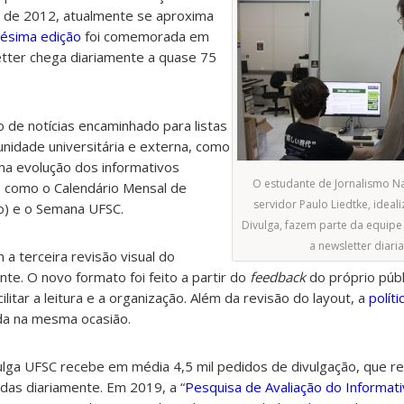
 de 2012, atualmente se aproxima
lésima edição
foi comemorada em
tter
chega diariamente a quase 75
o de notícias encaminhado para listas
nidade universitária e externa, como
ma evolução dos informativos
O estudante de Jornalismo Na
is como o Calendário Mensal de
servidor Paulo Liedtke, ideal
o) e o Semana UFSC.
Divulga, fazem parte da equipe
a newsletter diar
a terceira revisão visual do
ente. O novo formato foi feito a partir do
feedback
do próprio públ
ilitar a leitura e a organização. Além da revisão do layout, a
políti
da na mesma ocasião.
ulga UFSC recebe em média 4,5 mil pedidos de divulgação, que r
das diariamente. Em 2019, a “
Pesquisa de Avaliação do Informat