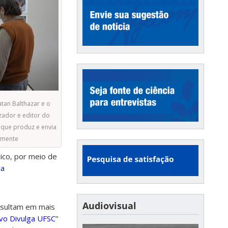
tan Balthazar e o
izador e editor do
 que produz e envia
iamente
ico, por meio de
ca
Audiovisual
esultam em mais
ivo Divulga UFSC
”