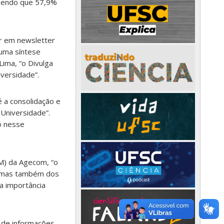
sendo que 57,9%
mar em newsletter
 uma síntese
ima, “o Divulga
iversidade”.
 a consolidação e
 Universidade”.
o nesse
M) da Agecom, “o
, mas também dos
a importância
 de informações,