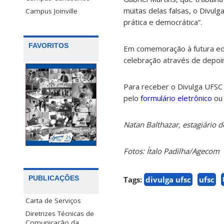
muitas delas falsas, o Divul
Campus Joinville
prática e democrática”.
FAVORITOS
Em comemoração à futura ediç
celebração através de depoi
Para receber o Divulga UFSC
pelo
formulário eletrônico
ou 
Natan Balthazar, estagiário
Fotos: Ítalo Padilha/Agecom
PUBLICAÇÕES
Tags:
divulga ufsc
ufsc
Carta de Serviços
Diretrizes Técnicas de
Comunicação da