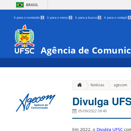
BRASIL
Ir para o conteúdo
1
Ir para o menu
2
Ir para a busca
3
Ir para o rodapé
4
Agência de Comunic
Notícias
agecom
Divulga UF
05/09/2022 09:40
Em 2022, o
Divulga UFSC
com