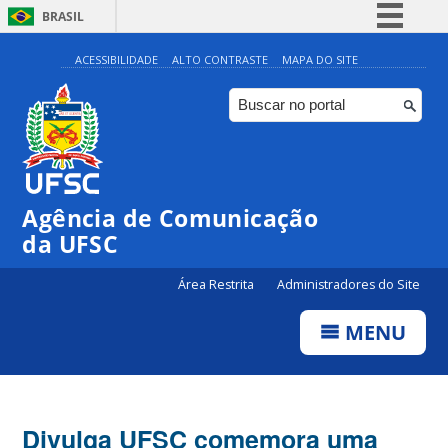
BRASIL
Simplifique!
ACESSIBILIDADE
ALTO CONTRASTE
MAPA DO SITE
Comunica BR
Participe
Acesso à informação
Legislação
Agência de Comunicação
Canais
da UFSC
Área Restrita
Administradores do Site
MENU
Divulga UFSC comemora uma