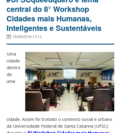
central do 8° Workshop
Cidades mais Humanas,
Inteligentes e Sustentáveis
18/09/2018 13:12
Uma
cidade
dentro
de
uma
cidade. Assim foi tratado o contexto social e urbano
da Universidade Federal de Santa Catarina (UFSC)
durante o
8° Workshop Cidades mais Humanas,