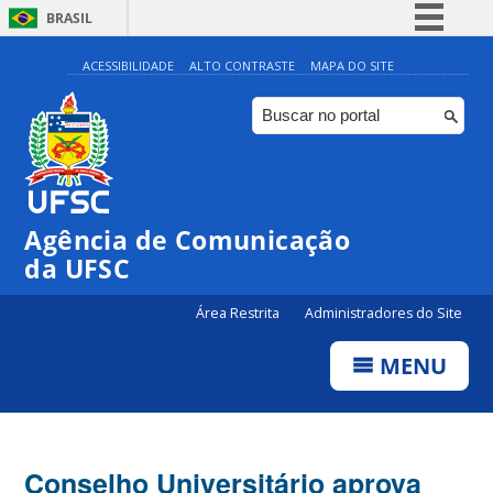
BRASIL
Simplifique!
ACESSIBILIDADE
ALTO CONTRASTE
MAPA DO SITE
Comunica BR
Participe
Acesso à informação
Legislação
Agência de Comunicação
Canais
da UFSC
Área Restrita
Administradores do Site
MENU
Conselho Universitário aprova