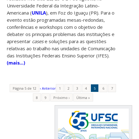
Universidade Federal da Integração Latino-
Americana (
UNILA
), em Foz do Iguaçu (PR). Para o
evento estão programadas mesas-redondas,
conferências e workshops com o objetivo de
debater os principais problemas das instituições e
apresentar
cases
e soluções para as questões
relativas ao trabalho nas unidades de Comunicação
das Instituições Federais Ensino Superior (IFES).
(mais…)
Página 5 de 12
‹ Anterior
1
2
3
4
5
6
7
8
9
Próximo ›
Última »