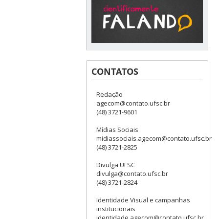
CONTATOS
Redação
agecom@contato.ufsc.br
(48) 3721-9601
Mídias Sociais
midiassociais.agecom@contato.ufsc.br
(48) 3721-2825
Divulga UFSC
divulga@contato.ufsc.br
(48) 3721-2824
Identidade Visual e campanhas
institucionais
identidade.agecom@contato.ufsc.br