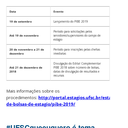
Data
Evento
19 de setembro
Lançamento do PIBE 2019
Período para solicitações pelos
Até 19 de novembro
servidores/supervisores do campo de
estágio
20 de novembro a 21 de
Período para inscrições pelas chefias
dezembro
imediatas
Divulgação do Edital Complementar
Até 21 de dezembro de
PIBE 2018 sobre número de bolsas,
2018
datas de divulgação de resultados e
recursos
Mais informações sobre os
procedimentos:
http://portal.estagios.ufsc.br/estagio/pr
de-bolsas-de-estagio/pibe-2019/
#UFSCqueeuquero é tema