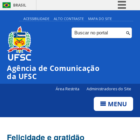
BRASIL
Simplifique!
ACESSIBILIDADE
ALTO CONTRASTE
MAPA DO SITE
Comunica BR
Participe
Acesso à informação
Legislação
Agência de Comunicação
Canais
da UFSC
Área Restrita
Administradores do Site
MENU
Felicidade e gratidão