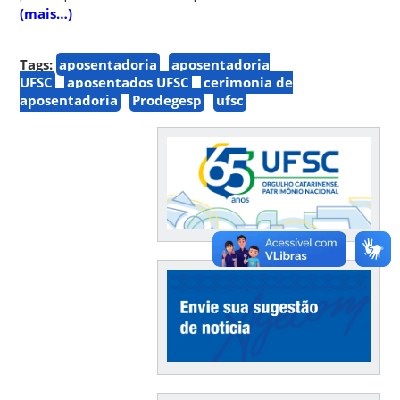
(mais…)
Tags:
aposentadoria
aposentadoria
UFSC
aposentados UFSC
cerimonia de
aposentadoria
Prodegesp
ufsc