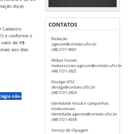
rmação do(a)
CONTATOS
r Cadastro
25 e conforme o
Redação
 valor de R$
agecom@contato.ufsc.br
onais aos dias
(48) 3721-9601
Mídias Sociais
midiassociais.agecom@contato.ufsc.br
(48) 3721-2825
Divulga UFSC
divulga@contato.ufsc.br
(48) 3721-2824
tágio não-
Identidade Visual e campanhas
institucionais
identidade.agecom@contato.ufsc.br
(48) 3721-4558
Serviço de Clipagem