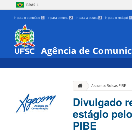
BRASIL
Ir para o conteúdo
1
Ir para o menu
2
Ir para a busca
3
Ir para o rodapé
4
Agência de Comunic
Assunto: Bolsas PIBE
Divulgado re
estágio pel
PIBE