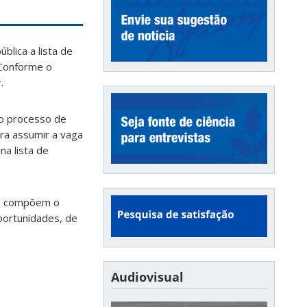
blica a lista de
 Conforme o
.
ao processo de
ra assumir a vaga
a lista de
s, compõem o
portunidades, de
Audiovisual