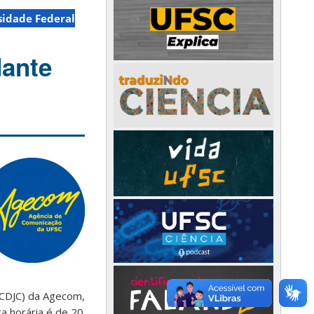
sidade Federal
dante
 (CDJC) da Agecom,
a horária é de 20