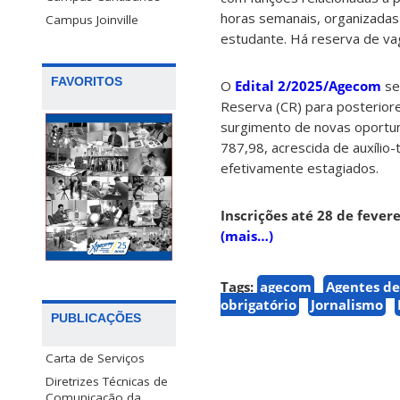
horas semanais, organizadas 
Campus Joinville
estudante. Há reserva de vag
FAVORITOS
O
Edital 2/2025/Agecom
se
Reserva (CR) para posterio
surgimento de novas oportun
787,98, acrescida de auxíli
efetivamente estagiados.
Inscrições até 28 de fevere
(mais…)
Tags:
agecom
Agentes d
obrigatório
Jornalismo
PUBLICAÇÕES
Carta de Serviços
Diretrizes Técnicas de
Comunicação da