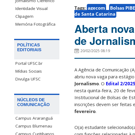
Jornalismo Científico
Tags:
agecom
Bolsas PIBE
Identidade Visual
de Santa Catarina
Clipagem
Aberta nova
Memória Fotográfica
de Jornali
POLÍTICAS
EDITORIAIS
20/02/2025 08:19
Portal UFSC.br
A Agência de Comunicação (A
Mídias Sociais
abriu nova vaga para estági
Divulga UFSC
Jornalismo
. O
Edital 2/20
nesta quinta-feira, 20 de fe
Institucional de Bolsas de E
NÚCLEOS DE
inscrições devem ser feitas
COMUNICAÇÃO
fevereiro
.
Campus Araranguá
Campus Blumenau
O(a) estudante selecionado(a
com funções relacionadas à p
Campus Curitibanos