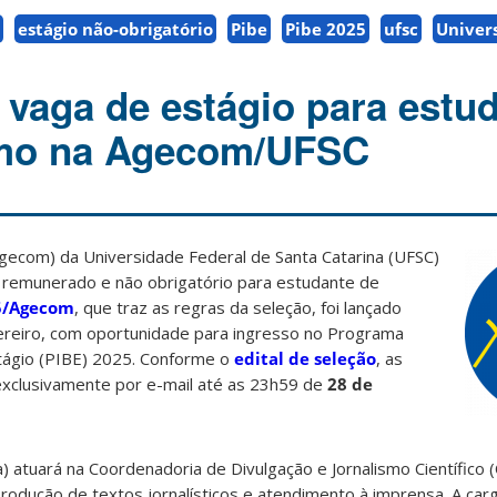
estágio não-obrigatório
Pibe
Pibe 2025
ufsc
Univer
 vaga de estágio para estu
smo na Agecom/UFSC
gecom) da Universidade Federal de Santa Catarina (UFSC)
o remunerado e não obrigatório para estudante de
25/Agecom
, que traz as regras da seleção, foi lançado
vereiro, com oportunidade para ingresso no Programa
stágio (PIBE) 2025. Conforme o
edital de seleção
, as
 exclusivamente por e-mail até as 23h59 de
28 de
) atuará na Coordenadoria de Divulgação e Jornalismo Científico
rodução de textos jornalísticos e atendimento à imprensa. A carg