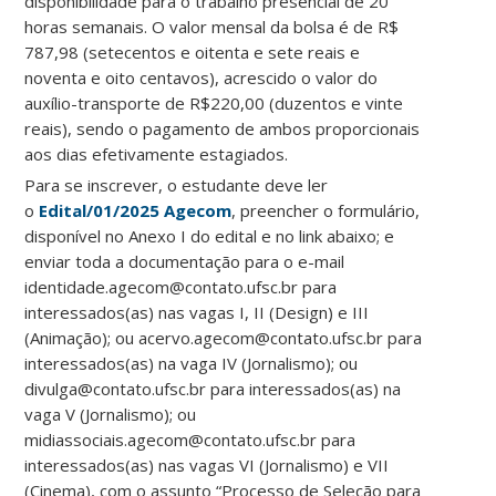
disponibilidade para o trabalho presencial de 20
horas semanais. O valor mensal da bolsa é de R$
787,98 (setecentos e oitenta e sete reais e
noventa e oito centavos), acrescido o valor do
auxílio-transporte de R$220,00 (duzentos e vinte
reais), sendo o pagamento de ambos proporcionais
aos dias efetivamente estagiados.
Para se inscrever, o estudante deve ler
o
Edital/01/2025 Agecom
, preencher o formulário,
disponível no Anexo I do edital e no link abaixo; e
enviar toda a documentação para o e-mail
identidade.agecom@contato.ufsc.br para
interessados(as) nas vagas I, II (Design) e III
(Animação); ou acervo.agecom@contato.ufsc.br para
interessados(as) na vaga IV (Jornalismo); ou
divulga@contato.ufsc.br para interessados(as) na
vaga V (Jornalismo); ou
midiassociais.agecom@contato.ufsc.br para
interessados(as) nas vagas VI (Jornalismo) e VII
(Cinema), com o assunto “Processo de Seleção para