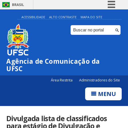
BRASIL
Simplifique!
ACESSIBILIDADE
ALTO CONTRASTE
MAPA DO SITE
Comunica BR
Participe
Acesso à informação
Legislação
Agência de Comunicação da
Canais
UFSC
Área Restrita
Administradores do Site
MENU
Divulgada lista de classificados
para estágio de Divulgação e