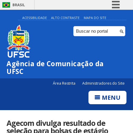
BRASIL
Simplifique!
ACESSIBILIDADE
ALTO CONTRASTE
MAPA DO SITE
Comunica BR
Participe
Acesso à informação
Legislação
Agência de Comunicação da
Canais
UFSC
Área Restrita
Administradores do Site
MENU
Agecom divulga resultado de
seleção para bolsas de estágio