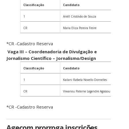
Classificação
Candidato
1
Ariéll Cristóvão de Souza
CR
Maria Eliza Pereira Freire
*CR -Cadastro Reserva
Vaga III – Coordenadoria de Divulgação e
Jornalismo Científico – Jornalismo/Design
Classificação
Candidato
1
Kailani Rafaela Novello Dornelles
CR
Viwanou Paterne Legendre Agossou
*CR -Cadastro Reserva
Agecom prorroga inscrições