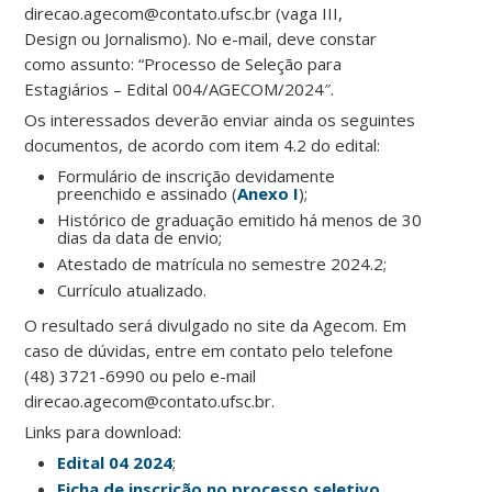
direcao.agecom@contato.ufsc.br (vaga III,
Design ou Jornalismo). No e-mail, deve constar
como assunto: “Processo de Seleção para
Estagiários – Edital 004/AGECOM/2024″.
Os interessados deverão enviar ainda os seguintes
documentos, de acordo com item 4.2 do edital:
Formulário de inscrição devidamente
preenchido e assinado (
Anexo I
);
Histórico de graduação emitido há menos de 30
dias da data de envio;
Atestado de matrícula no semestre 2024.2;
Currículo atualizado.
O resultado será divulgado no site da Agecom. Em
caso de dúvidas, entre em contato pelo telefone
(48) 3721-6990 ou pelo e-mail
direcao.agecom@contato.ufsc.br.
Links para download:
Edital 04 2024
;
Ficha de inscrição no processo seletivo