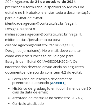
2024 Agecom, de
21 de outubro de 2024
;
preencher o formulário, disponível no Anexo I do
edital e no link abaixo; e enviar toda a documentação
para o e-mail de e-mail
identidade.agecom@contato.ufsc.br (vaga I,
Design), ou para o
midiassociais.agecom@contato.ufsc.br (vaga II,
mídias sociais/Jornalismo) ou para
direcao.agecom@contato.ufsc.br (vaga III,
Design ou Jornalismo). No e-mail, deve constar
como assunto: “Processo de Seleção para
Estagiários – Edital 004/AGECOM/2024″. Os
interessados deverão enviar ainda os seguintes
documentos, de acordo com item 4.2 do edital:
Formulário de inscrição devidamente
preenchido e assinado (
Anexo I
);
Histórico de graduação emitido há menos de 30
dias da data de envio;
Atestado de matrícula no semestre 2024.2;
Currículo atualizado.