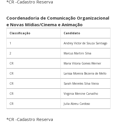
*CR -Cadastro Reserva
Coordenadoria de Comunicação Organizacional
e Novas Mídias/Cinema e Animação
Classificação
Candidato
1
Andrey Victor de Souza Santiago
2
Marcus Martini Silva
CR
Maria Vitoria Gomes Werner
CR
Larissa Moreira Bezerra de Mello
CR
Sarah Meireles Silva Vieira
CR
Virginia Menine Carvalho
CR
Julia Abreu Cardoso
*CR -Cadastro Reserva