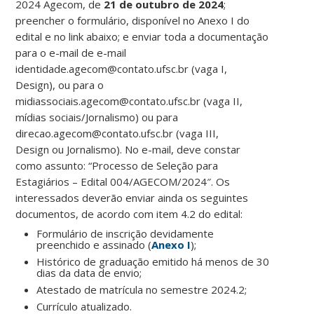
2024 Agecom, de
21 de outubro de 2024
;
preencher o formulário, disponível no Anexo I do
edital e no link abaixo; e enviar toda a documentação
para o e-mail de e-mail
identidade.agecom@contato.ufsc.br (vaga I,
Design), ou para o
midiassociais.agecom@contato.ufsc.br (vaga II,
mídias sociais/Jornalismo) ou para
direcao.agecom@contato.ufsc.br (vaga III,
Design ou Jornalismo). No e-mail, deve constar
como assunto: “Processo de Seleção para
Estagiários – Edital 004/AGECOM/2024″. Os
interessados deverão enviar ainda os seguintes
documentos, de acordo com item 4.2 do edital:
Formulário de inscrição devidamente
preenchido e assinado (
Anexo I
);
Histórico de graduação emitido há menos de 30
dias da data de envio;
Atestado de matrícula no semestre 2024.2;
Currículo atualizado.