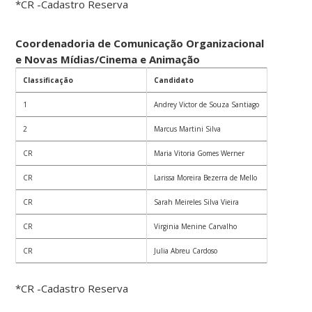
*CR -Cadastro Reserva
Coordenadoria de Comunicação Organizacional
e Novas Mídias/Cinema e Animação
Classificação
Candidato
1
Andrey Victor de Souza Santiago
2
Marcus Martini Silva
CR
Maria Vitoria Gomes Werner
CR
Larissa Moreira Bezerra de Mello
CR
Sarah Meireles Silva Vieira
CR
Virginia Menine Carvalho
CR
Julia Abreu Cardoso
*CR -Cadastro Reserva