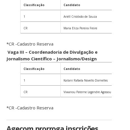
Classificação
Candidato
1
Ariéll Cristóvão de Souza
CR
Maria Eliza Pereira Freire
*CR -Cadastro Reserva
Vaga III – Coordenadoria de Divulgação e
Jornalismo Científico – Jornalismo/Design
Classificação
Candidato
1
Kailani Rafaela Novello Dornelles
CR
Viwanou Paterne Legendre Agossou
*CR -Cadastro Reserva
Agecom prorroga inscrições