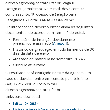
direcao.agecom@contato.ufsc.br (vaga III,
Design ou Jornalismo). No e-mail, deve constar
como assunto: “Processo de Seleção para
Estagiários – Edital 004/AGECOM/2024″.
Os interessados deverão enviar ainda os seguintes
documentos, de acordo com item 4.2 do edital:
Formulário de inscrição devidamente
preenchido e assinado (
Anexo I
);
Histórico de graduação emitido há menos de 30
dias da data de envio;
Atestado de matrícula no semestre 2024.2;
Currículo atualizado.
O resultado será divulgado no site da Agecom. Em
caso de dúvidas, entre em contato pelo telefone
(48) 3721-6990 ou pelo e-mail
direcao.agecom@contato.ufsc.br.
Links para download:
Edital 04 2024
;
Ficha de inscrição no processo seletivo