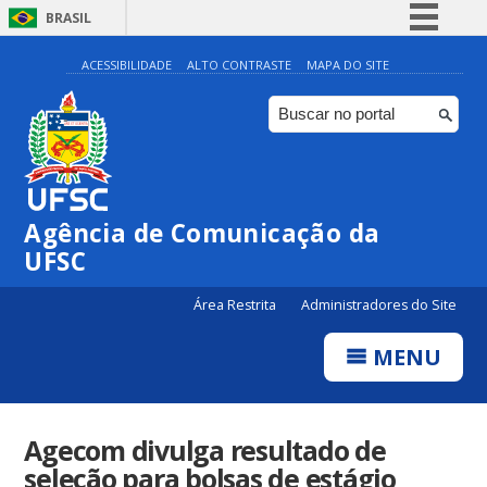
BRASIL
Simplifique!
ACESSIBILIDADE
ALTO CONTRASTE
MAPA DO SITE
Comunica BR
Participe
Acesso à informação
Legislação
Agência de Comunicação da
Canais
UFSC
Área Restrita
Administradores do Site
MENU
Agecom divulga resultado de
seleção para bolsas de estágio