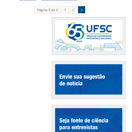
Página 3 de 3
1
2
3