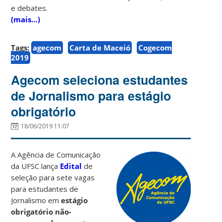
e debates.
(mais…)
Tags:
agecom
Carta de Maceió
Cogecom
2019
Agecom seleciona estudantes
de Jornalismo para estágio
obrigatório
18/06/2019 11:07
A Agência de Comunicação
da UFSC lança
Edital
de
seleção para sete vagas
para estudantes de
Jornalismo em
estágio
obrigatório não-