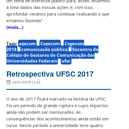
um tema de interesse público para, assim, levarmos
à tona dados das nossas ações e, com isso,
aprofundar cenários para continuar realizando o que
estamos fazendo”.
(mais…)
Tags:
agecom
Cogecom
Cogecom
2018
comunicação pública
Encontro do
Colégio de Gestores de Comunicação das
Universidades Federais
ufsc
Retrospectiva UFSC 2017
26/01/2018 12:28
O ano de 2017 ficará marcado na história da UFSC.
Foi um período de grande ruptura e cujos impactos
ainda não podem ser mensurados. As
consequências dos acontecimentos ainda estão em
curso. Neste
período
a universidade teve quatro