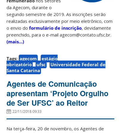
remunerado
nos setores
da Agecom, durante o
segundo semestre de 2019. As inscrições serão
realizadas exclusivamente por meio eletrônico, com
o envio do
formulário de inscrição
, devidamente
preenchido, para o e-mail agecom@contato.ufsc.br.
(mais…)
Tags:
agecom
estágio
obrigatório
ufsc
Universidade Federal de
Santa Catarina
Agentes de Comunicação
apresentam ‘Projeto Orgulho
de Ser UFSC’ ao Reitor
22/11/2018 09:33
Na terça-feira, 20 de novembro, os Agentes de