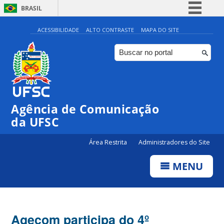
BRASIL
Simplifique!
ACESSIBILIDADE
ALTO CONTRASTE
MAPA DO SITE
Comunica BR
Participe
Acesso à informação
Legislação
Agência de Comunicação
Canais
da UFSC
Área Restrita
Administradores do Site
MENU
Agecom participa do 4º