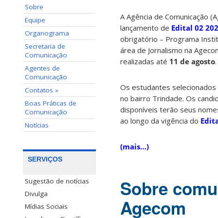
Sobre
A Agência de Comunicação (Ag
Equipe
lançamento de
Edital 02 2
Organograma
obrigatório – Programa Insti
Secretaria de
área de Jornalismo na
Agecom
Comunicação
realizadas até
11 de agosto
Agentes de
Comunicação
Os estudantes selecionados 
Contatos »
no bairro Trindade. Os cand
Boas Práticas de
disponíveis terão seus nome
Comunicação
ao longo da vigência do
Edit
Notícias
(mais…)
SERVIÇOS
Sobre comun
Sugestão de notícias
Divulga
Agecom
Mídias Sociais