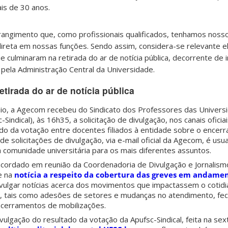
is de 30 anos.
rangimento que, como profissionais qualificados, tenhamos nosso
direta em nossas funções. Sendo assim, considera-se relevante e
e culminaram na retirada do ar de notícia pública, decorrente de 
pela Administração Central da Universidade.
tirada do ar de notícia pública
aio, a Agecom recebeu do Sindicato dos Professores das Univers
-Sindical), às 16h35, a solicitação de divulgação, nos canais oficia
ado da votação entre docentes filiados à entidade sobre o encer
e solicitações de divulgação, via e-mail oficial da Agecom, é usua
a comunidade universitária para os mais diferentes assuntos.
ordado em reunião da Coordenadoria de Divulgação e Jornalismo 
e na
notícia a respeito da cobertura das greves em andame
vulgar notícias acerca dos movimentos que impactassem o cotidi
a, tais como adesões de setores e mudanças no atendimento, f
cerramentos de mobilizações.
ivulgação do resultado da votação da Apufsc-Sindical, feita na sex