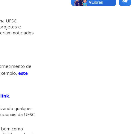
 na UFSC,
projetos e
seriam noticiados
fornecimento de
 exemplo,
este
link
.
rizando qualquer
itucionais da UFSC
s, bem como