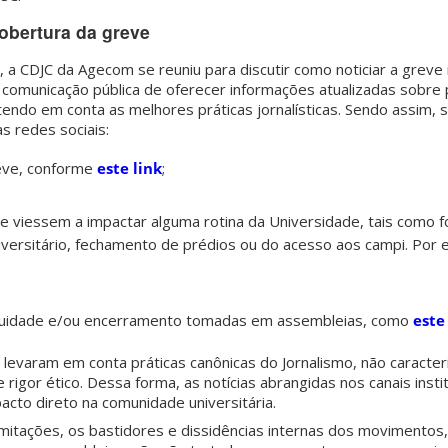
obertura da greve
, a CDJC da Agecom se reuniu para discutir como noticiar a greve
 comunicação pública de oferecer informações atualizadas sobre 
e tendo em conta as melhores práticas jornalísticas. Sendo assim, 
s redes sociais:
reve, conforme
este link
;
 viessem a impactar alguma rotina da Universidade, tais como 
iversitário, fechamento de prédios ou do acesso aos campi. Por
inuidade e/ou encerramento tomadas em assembleias, como
este 
is levaram em conta práticas canônicas do Jornalismo, não caracte
e rigor ético. Dessa forma, as notícias abrangidas nos canais inst
cto direto na comunidade universitária.
mitações, os bastidores e dissidências internas dos movimento