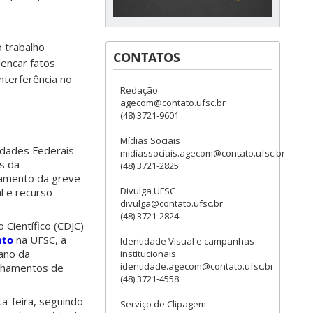
 trabalho
CONTATOS
lencar fatos
interferência no
Redação
agecom@contato.ufsc.br
(48) 3721-9601
Mídias Sociais
idades Federais
midiassociais.agecom@contato.ufsc.br
is da
(48) 3721-2825
ramento da greve
Divulga UFSC
l e recurso
divulga@contato.ufsc.br
(48) 3721-2824
Científico (CDJC)
nto
na UFSC, a
Identidade Visual e campanhas
ano da
institucionais
identidade.agecom@contato.ufsc.br
echamentos de
(48) 3721-4558
ta-feira, seguindo
Serviço de Clipagem