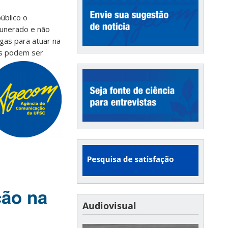
úblico o
munerado e não
gas para atuar na
ões podem ser
ção na
Audiovisual