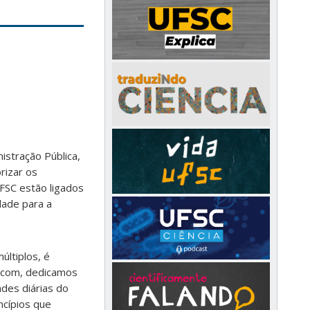
istração Pública,
rizar os
FSC estão ligados
dade para a
ltiplos, é
gecom, dedicamos
des diárias do
ncípios que