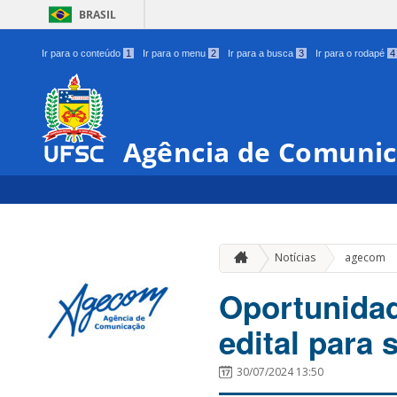
BRASIL
Ir para o conteúdo
1
Ir para o menu
2
Ir para a busca
3
Ir para o rodapé
4
Agência de Comunic
Notícias
agecom
Oportunidad
edital para 
30/07/2024 13:50