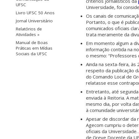
critérios jornalísticos da
UFSC
Universidade, foi consid
Livro UFSC 50 Anos
Os canais de comunicação
Jornal Universitário
Portanto, o que é public
comunicados oficiais cla
Relatórios de
trata meramente da divul
Atividades »
Manual de Boas
Em momento algum a divu
Práticas em Mídias
informação contida na not
Sociais da UFSC
o mesmo: “Professores d
Ainda na sexta-feira, às
respeito da publicação d
do Comando Local de Gre
relatasse esse contrapo
Entretanto, até segunda
enviada à Reitoria. A ma
mesmo dia, por volta das
à comunidade universitár
Apesar de discordar da r
Agecom cumpriu o determ
oficiais da Universidade
de Greve Docente da UF