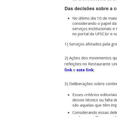
Das decisões sobre a c
No último dia 10 de maio
considerando o papel da
serviços institucionais 
no portal da UFSC.br e na
1) Serviços afetados pela g
2) Ações dos movimentos que
refeições no Restaurante Un
link
e
este link
;
3) Deliberações sobre cont
Esses critérios editoria
desvio técnico ou falta d
são aquelas que têm impa
Considerando essas deli