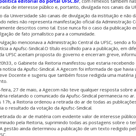
política editorial do portal UFSC.br
, com reflexos também nas
erada de interesse público e, portanto, divulgada nos canais da U
 da Universidade são canais de divulgação da instituição e não d
ado neles não representa manifestação oficial da Administração Ce
ramente descritos como tal. Esse nunca foi o caso da publicação 
gação de fato jornalístico para a comunidade.
lgação mencionava a Administração Central da UFSC, sendo a fo
ícia a Apufsc-Sindical.O título escolhido para a publicação, em dife
a UFSC aceitam proposta do governo e encerram greve, informa 
 20h33, o Gabinete da Reitoria manifestou que estaria recebendo c
a notícia da Apufsc-Sindical. A Agecom foi informada de que havi
ve Docente e sugeriu que também fosse redigida uma matéria jo
nto.
-feira, 27 de maio, a Agecom não teve qualquer resposta sobre 
téria relatando o comunicado da Apufsc-Sindical permanecia no ar
 17h, a Reitoria ordenou a retirada do ar de todas as publicaçõ
ia o resultado da votação da Apufsc-Sindical.
etirada do ar de matéria com evidente valor de interesse público
inado pela Reitoria, suprimindo todas as postagens sobre o te
. A gestão ainda determinou a publicação de um texto redigido p
SC.