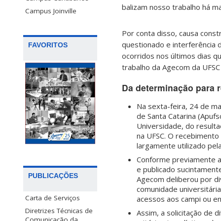
balizam nosso trabalho há ma
Campus Joinville
Por conta disso, causa const
questionado e interferência 
FAVORITOS
ocorridos nos últimos dias qu
trabalho da Agecom da UFSC 
Da determinação para re
Na sexta-feira, 24 de m
de Santa Catarina (Apufsc
Universidade, do result
na UFSC. O recebimento d
largamente utilizado pel
Conforme previamente ac
e publicado sucintament
PUBLICAÇÕES
Agecom deliberou por di
comunidade universitári
Carta de Serviços
acessos aos campi ou en
Diretrizes Técnicas de
Assim, a solicitação de d
Comunicação da