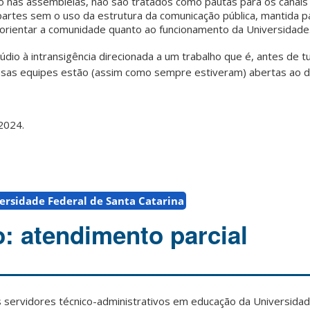
do nas assembleias, não são tratados como pautas para os canais 
partes sem o uso da estrutura da comunicação pública, mantida p
a orientar a comunidade quanto ao funcionamento da Universidade
io à intransigência direcionada a um trabalho que é, antes de tu
ssas equipes estão (assim como sempre estiveram) abertas ao 
 2024.
ersidade Federal de Santa Catarina
 atendimento parcial
 servidores técnico-administrativos em educação da Universidad