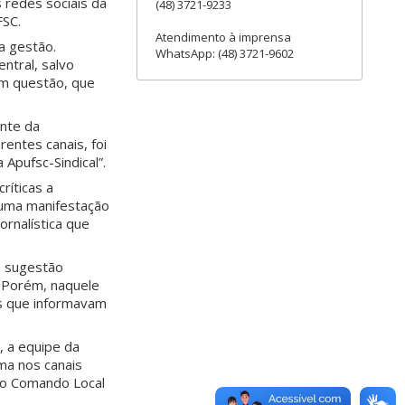
 redes sociais da
(48) 3721-9233
FSC.
Atendimento à imprensa
a gestão.
WhatsApp: (48) 3721-9602
ntral, salvo
em questão, que
nte da
rentes canais, foi
Apufsc-Sindical”.
ríticas a
a uma manifestação
rnalística que
a sugestão
. Porém, naquele
es que informavam
, a equipe da
ma nos canais
elo Comando Local