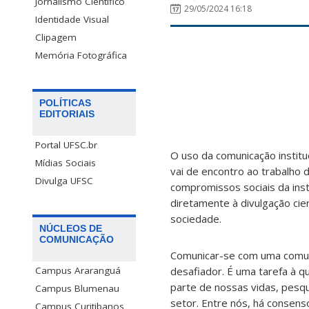
Jornalismo Científico
29/05/2024 16:18
Identidade Visual
Clipagem
Memória Fotográfica
POLÍTICAS
EDITORIAIS
Portal UFSC.br
O uso da comunicação instituc
Mídias Sociais
vai de encontro ao trabalho 
Divulga UFSC
compromissos sociais da inst
diretamente à divulgação cie
sociedade.
NÚCLEOS DE
COMUNICAÇÃO
Comunicar-se com uma comuni
desafiador. É uma tarefa à q
Campus Araranguá
parte de nossas vidas, pesq
Campus Blumenau
setor. Entre nós, há consen
Campus Curitibanos