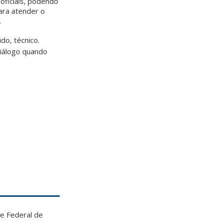
oficiais, podendo
ara atender o
.
do, técnico.
diálogo quando
e Federal de