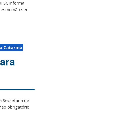
UFSC informa
 mesmo não ser
a Catarina
ara
à Secretaria de
não obrigatório